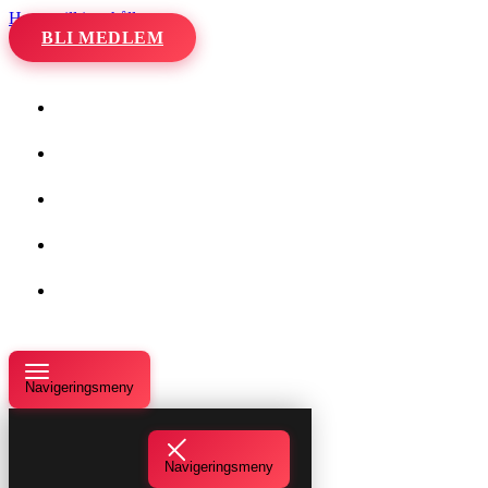
Hoppa till innehåll
BLI MEDLEM
Hem
Kalender
Våra danser
Kurser och evenemang
Om oss
Navigeringsmeny
Navigeringsmeny