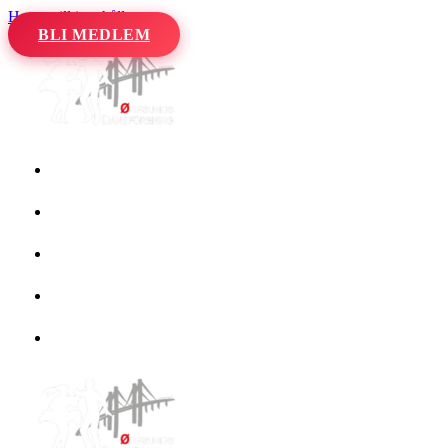
Hoppa till innehåll
BLI MEDLEM
Hem
Kalender
Våra danser
Kurser och evenemang
Om oss