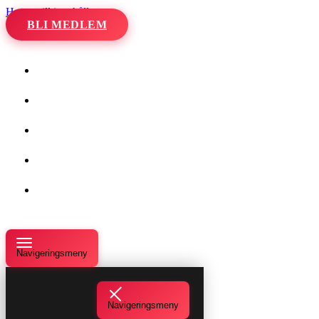
Hoppa till innehåll
BLI MEDLEM
Hem
Kalender
Våra danser
Kurser och evenemang
Om oss
Navigeringsmeny
Navigeringsmeny