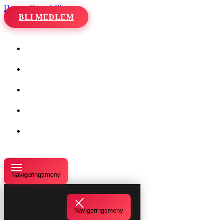
Hoppa till innehåll
BLI MEDLEM
Hem
Kalender
Våra danser
Kurser och evenemang
Om oss
Navigeringsmeny
Navigeringsmeny