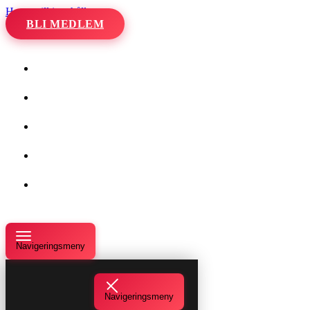
Hoppa till innehåll
BLI MEDLEM
Hem
Kalender
Våra danser
Kurser och evenemang
Om oss
Navigeringsmeny
Navigeringsmeny