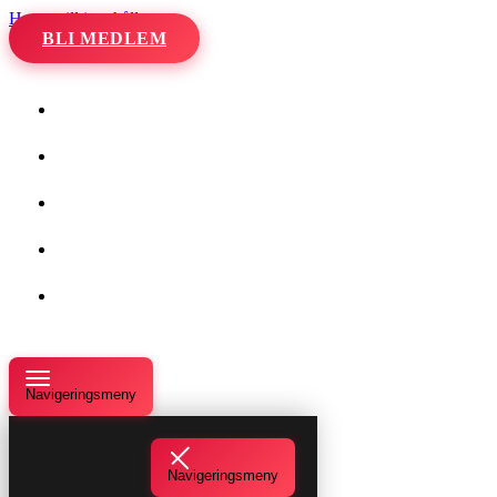
Hoppa till innehåll
BLI MEDLEM
Hem
Kalender
Våra danser
Kurser och evenemang
Om oss
Navigeringsmeny
Navigeringsmeny