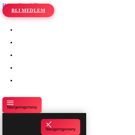
Hoppa till innehåll
BLI MEDLEM
Hem
Kalender
Våra danser
Kurser och evenemang
Om oss
Navigeringsmeny
Navigeringsmeny