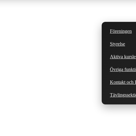
Föreningen
Styrelse
Aktiva kursle
Övriga funkti
Kontakt och H
Tävlingssekt