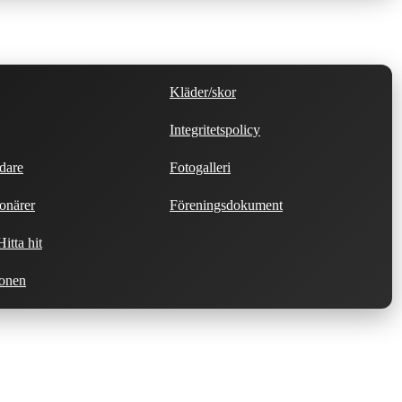
Kläder/skor
Integritetspolicy
dare
Fotogalleri
onärer
Föreningsdokument
itta hit
ionen