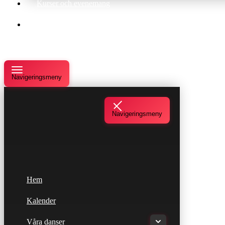
Kurser och evenemang
Om oss
Navigeringsmeny
Navigeringsmeny
Hem
Kalender
Våra danser