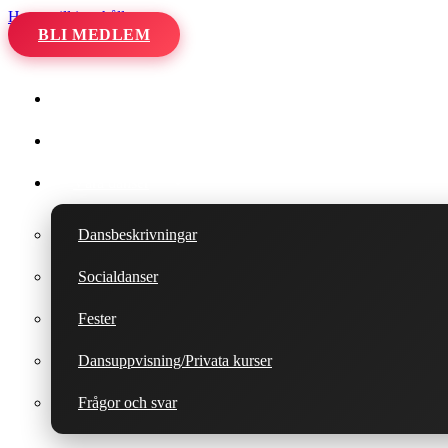
Hoppa till innehåll
BLI MEDLEM
Hem
Kalender
Våra danser
Dansbeskrivningar
Socialdanser
Fester
Dansuppvisning/Privata kurser
Frågor och svar