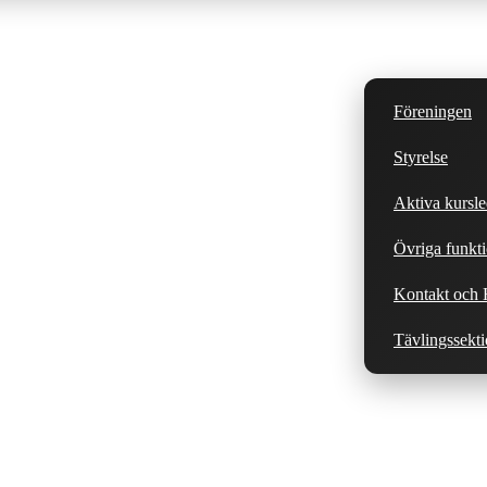
Föreningen
Styrelse
Aktiva kursle
Övriga funkti
Kontakt och H
Tävlingssekt