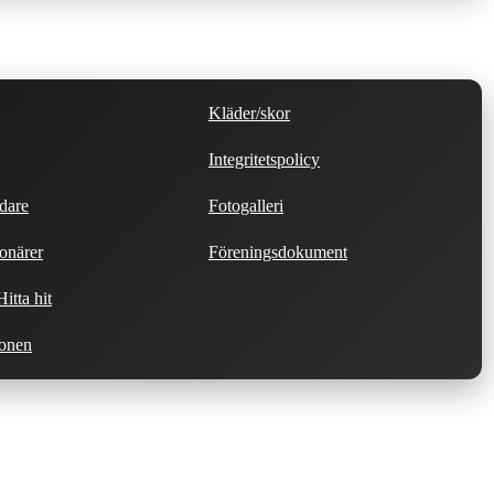
Kläder/skor
Integritetspolicy
dare
Fotogalleri
onärer
Föreningsdokument
itta hit
ionen