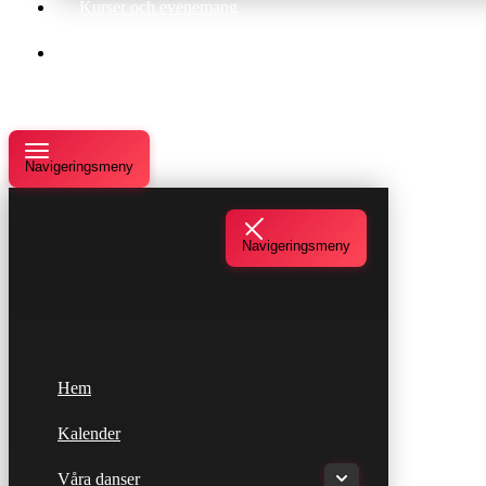
Kurser och evenemang
Om oss
Navigeringsmeny
Navigeringsmeny
Hem
Kalender
Våra danser