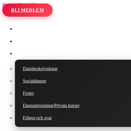
Hoppa till innehåll
BLI MEDLEM
Hem
Kalender
Våra danser
Dansbeskrivningar
Socialdanser
Fester
Dansuppvisning/Privata kurser
Frågor och svar