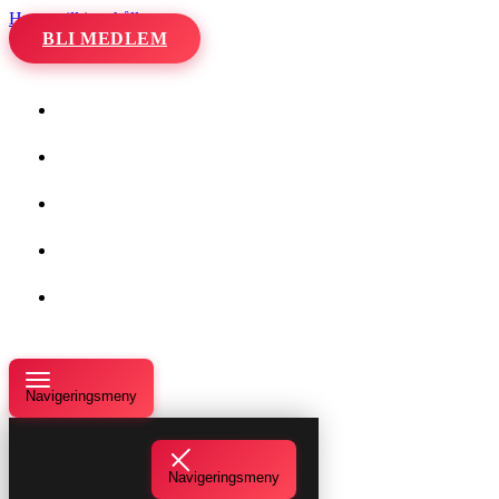
Hoppa till innehåll
BLI MEDLEM
Hem
Kalender
Våra danser
Kurser och evenemang
Om oss
Navigeringsmeny
Navigeringsmeny