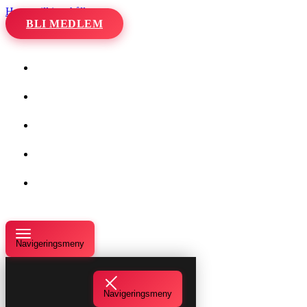
Hoppa till innehåll
BLI MEDLEM
Hem
Kalender
Våra danser
Kurser och evenemang
Om oss
Navigeringsmeny
Navigeringsmeny