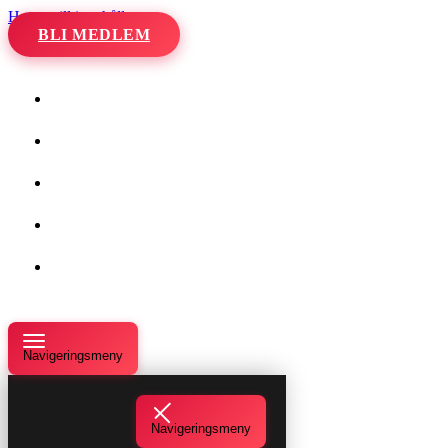
Hoppa till innehåll
BLI MEDLEM
Hem
Kalender
Våra danser
Kurser och evenemang
Om oss
Navigeringsmeny
Navigeringsmeny