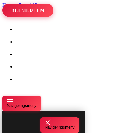
Hoppa till innehåll
BLI MEDLEM
Hem
Kalender
Våra danser
Kurser och evenemang
Om oss
Navigeringsmeny
Navigeringsmeny