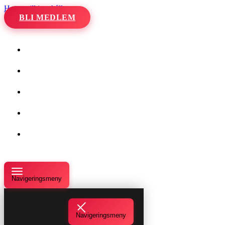
Hoppa till innehåll
BLI MEDLEM
Hem
Kalender
Våra danser
Kurser och evenemang
Om oss
Navigeringsmeny
Navigeringsmeny