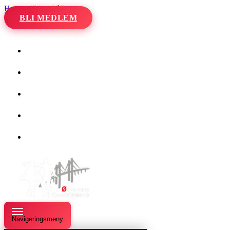
Hoppa till innehåll
BLI MEDLEM
Hem
Kalender
Våra danser
Kurser och evenemang
Om oss
Navigeringsmeny