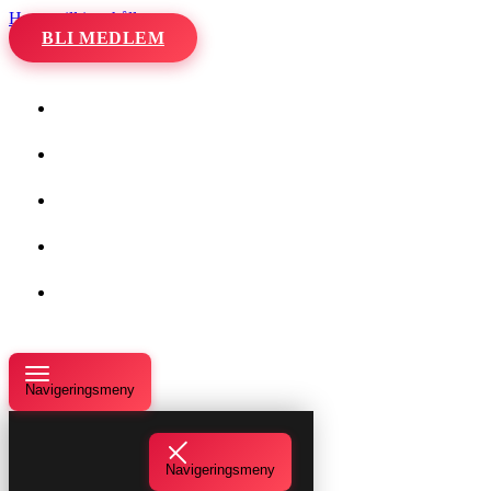
Hoppa till innehåll
BLI MEDLEM
Hem
Kalender
Våra danser
Kurser och evenemang
Om oss
Navigeringsmeny
Navigeringsmeny