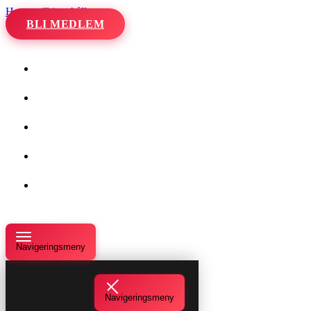
Hoppa till innehåll
BLI MEDLEM
Hem
Kalender
Våra danser
Kurser och evenemang
Om oss
Navigeringsmeny
Navigeringsmeny