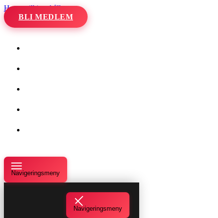
Hoppa till innehåll
BLI MEDLEM
Hem
Kalender
Våra danser
Kurser och evenemang
Om oss
Navigeringsmeny
Navigeringsmeny