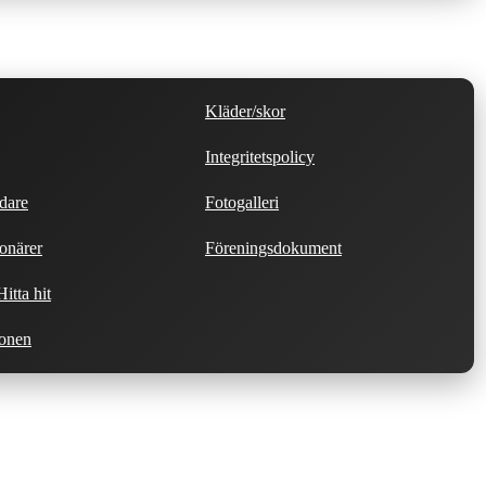
Kläder/skor
Integritetspolicy
dare
Fotogalleri
onärer
Föreningsdokument
itta hit
ionen