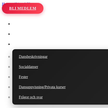
Hoppa till innehåll
BLI MEDLEM
Hem
Kalender
Våra danser
Dansbeskrivningar
Socialdanser
Fester
Dansuppvisning/Privata kurser
Frågor och svar