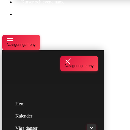
Kurser och evenemang
Om oss
Navigeringsmeny
Navigeringsmeny
Hem
Kalender
Våra danser