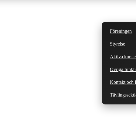
Föreningen
Styrelse
Aktiva kursle
Övriga funkti
Kontakt och H
Tävlingssekt