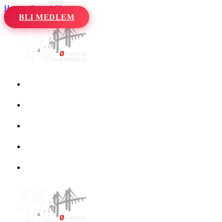
Hoppa till innehåll
BLI MEDLEM
Hem
Kalender
Våra danser
Kurser och evenemang
Om oss