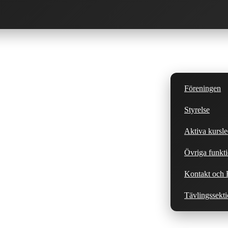
Föreningen
Styrelse
Aktiva kursle
Övriga funkti
Kontakt och H
Tävlingssekt