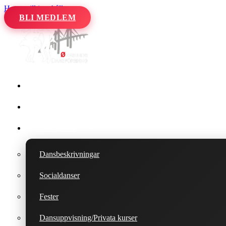
Hoppa till innehåll
BLI MEDLEM
Hem
Kalender
Våra danser
Dansbeskrivningar
Socialdanser
Fester
Dansuppvisning/Privata kurser