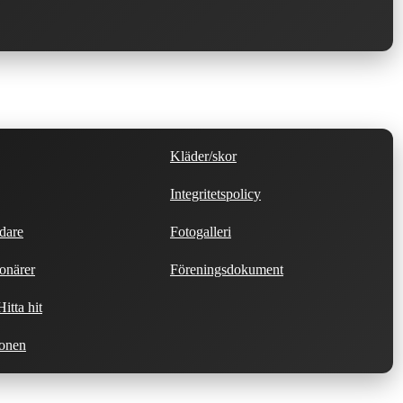
Kläder/skor
Integritetspolicy
dare
Fotogalleri
onärer
Föreningsdokument
itta hit
ionen