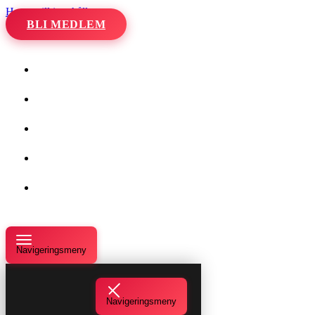
Hoppa till innehåll
BLI MEDLEM
Hem
Kalender
Våra danser
Kurser och evenemang
Om oss
Navigeringsmeny
Navigeringsmeny