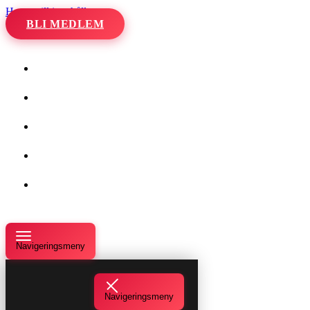
Hoppa till innehåll
BLI MEDLEM
Hem
Kalender
Våra danser
Kurser och evenemang
Om oss
Navigeringsmeny
Navigeringsmeny