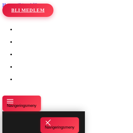
Hoppa till innehåll
BLI MEDLEM
Hem
Kalender
Våra danser
Kurser och evenemang
Om oss
Navigeringsmeny
Navigeringsmeny