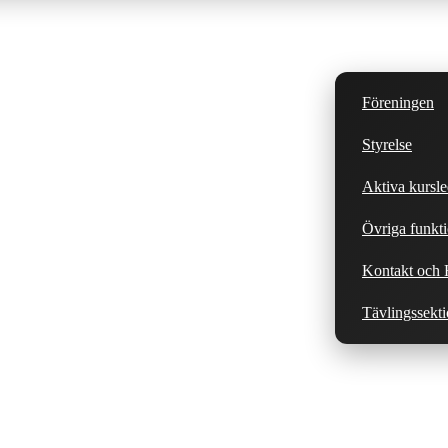
Föreningen
Styrelse
Aktiva kursle
Övriga funkti
Kontakt och H
Tävlingssekt