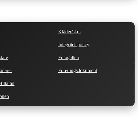
Kläder/skor
Integritetspolicy
dare
Fotogalleri
onärer
Föreningsdokument
itta hit
ionen