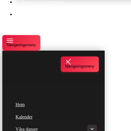
Kurser och evenemang
Om oss
Navigeringsmeny
Navigeringsmeny
Hem
Kalender
Våra danser