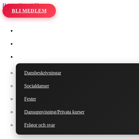
Hoppa till innehåll
BLI MEDLEM
Hem
Kalender
Våra danser
Dansbeskrivningar
Socialdanser
Fester
Dansuppvisning/Privata kurser
Frågor och svar