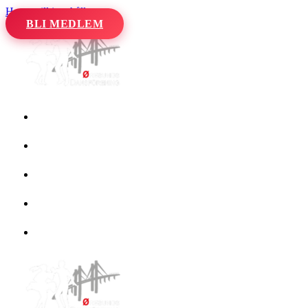
Hoppa till innehåll
BLI MEDLEM
Hem
Kalender
Våra danser
Kurser och evenemang
Om oss