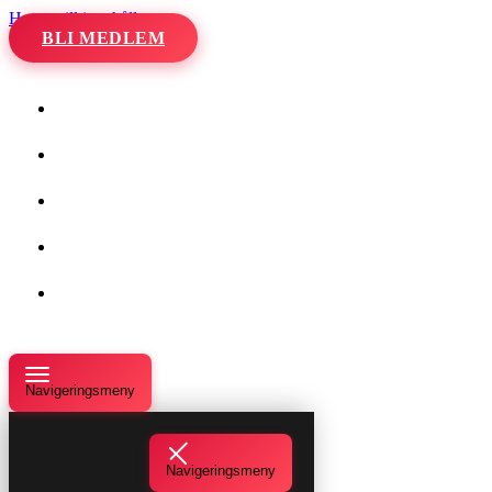
Hoppa till innehåll
BLI MEDLEM
Hem
Kalender
Våra danser
Kurser och evenemang
Om oss
Navigeringsmeny
Navigeringsmeny