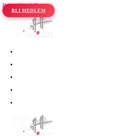
Hoppa till innehåll
BLI MEDLEM
Hem
Kalender
Våra danser
Kurser och evenemang
Om oss