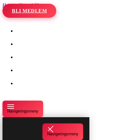
Hoppa till innehåll
BLI MEDLEM
Hem
Kalender
Våra danser
Kurser och evenemang
Om oss
Navigeringsmeny
Navigeringsmeny