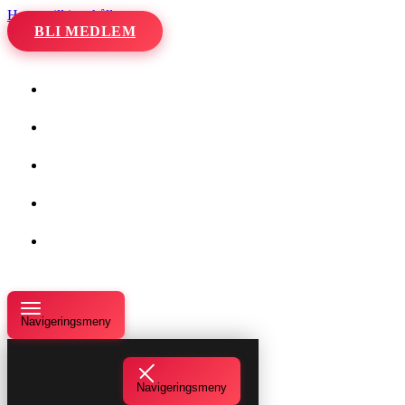
Hoppa till innehåll
BLI MEDLEM
Hem
Kalender
Våra danser
Kurser och evenemang
Om oss
Navigeringsmeny
Navigeringsmeny