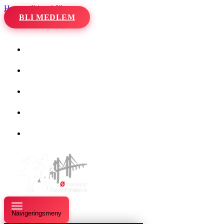
Hoppa till innehåll
BLI MEDLEM
Hem
Kalender
Våra danser
Kurser och evenemang
Om oss
Navigeringsmeny