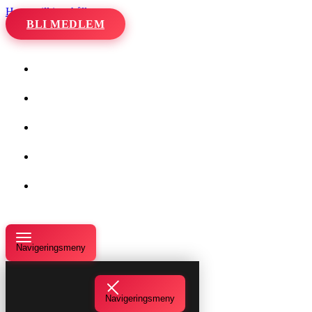
Hoppa till innehåll
BLI MEDLEM
Hem
Kalender
Våra danser
Kurser och evenemang
Om oss
Navigeringsmeny
Navigeringsmeny