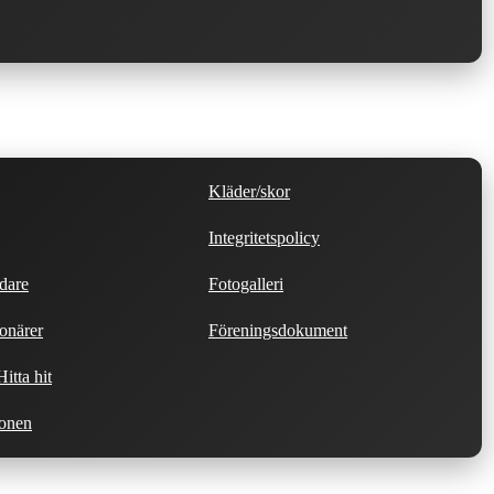
Kläder/skor
Integritetspolicy
dare
Fotogalleri
onärer
Föreningsdokument
itta hit
ionen