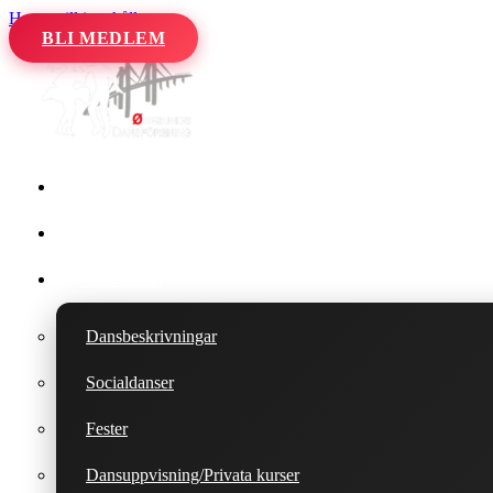
Hoppa till innehåll
BLI MEDLEM
Hem
Kalender
Våra danser
Dansbeskrivningar
Socialdanser
Fester
Dansuppvisning/Privata kurser