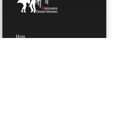
Hem
Kalender
Våra danser
Kurser och evenemang
Om oss