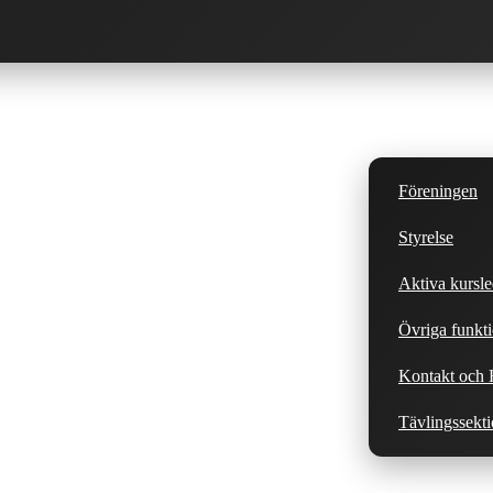
Föreningen
Styrelse
Aktiva kursle
Övriga funkti
Kontakt och H
Tävlingssekt