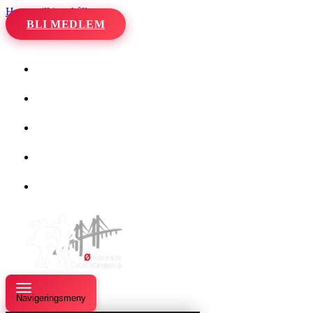
Hoppa till innehåll
BLI MEDLEM
Hem
Kalender
Våra danser
Kurser och evenemang
Om oss
Navigeringsmeny