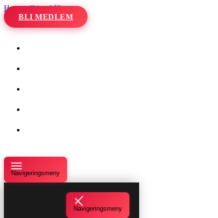
Hoppa till innehåll
BLI MEDLEM
Hem
Kalender
Våra danser
Kurser och evenemang
Om oss
Navigeringsmeny
Navigeringsmeny