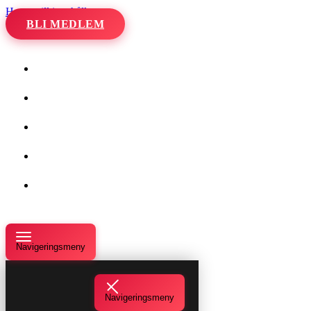
Hoppa till innehåll
BLI MEDLEM
Hem
Kalender
Våra danser
Kurser och evenemang
Om oss
Navigeringsmeny
Navigeringsmeny