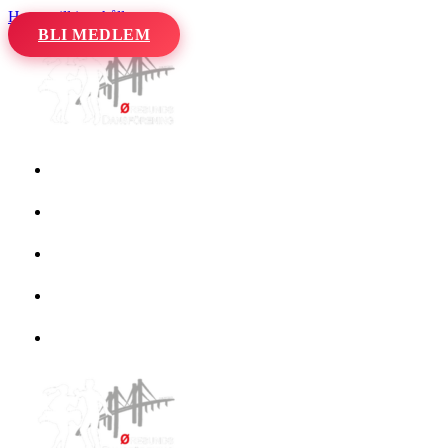
Hoppa till innehåll
BLI MEDLEM
Hem
Kalender
Våra danser
Kurser och evenemang
Om oss