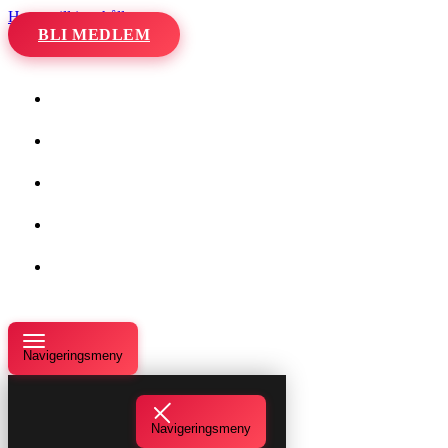
Hoppa till innehåll
BLI MEDLEM
Hem
Kalender
Våra danser
Kurser och evenemang
Om oss
Navigeringsmeny
Navigeringsmeny