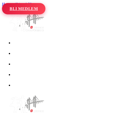
Hoppa till innehåll
BLI MEDLEM
Hem
Kalender
Våra danser
Kurser och evenemang
Om oss