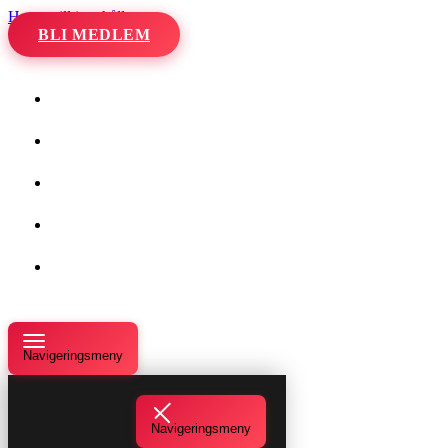
Hoppa till innehåll
BLI MEDLEM
Hem
Kalender
Våra danser
Kurser och evenemang
Om oss
Navigeringsmeny
Navigeringsmeny