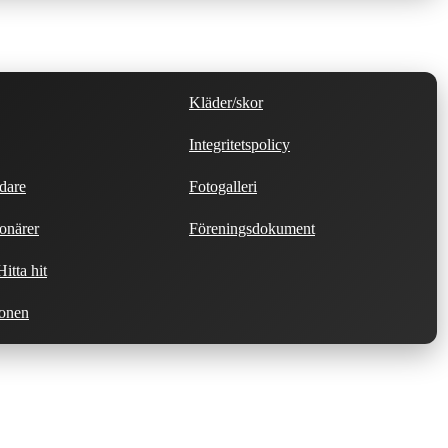
Kläder/skor
Integritetspolicy
dare
Fotogalleri
onärer
Föreningsdokument
itta hit
ionen