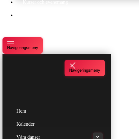
Kurser och evenemang
Om oss
Navigeringsmeny
Navigeringsmeny
Hem
Kalender
Våra danser