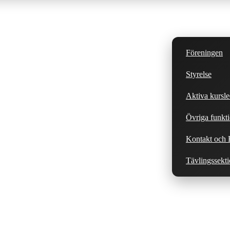
Föreningen
Styrelse
Aktiva kursle
Övriga funkti
Kontakt och H
Tävlingssekt