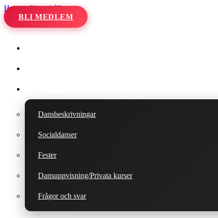
Hoppa till innehåll
BLI MEDLEM
Hem
Kalender
Våra danser
Dansbeskrivningar
Socialdanser
Fester
Dansuppvisning/Privata kurser
Frågor och svar