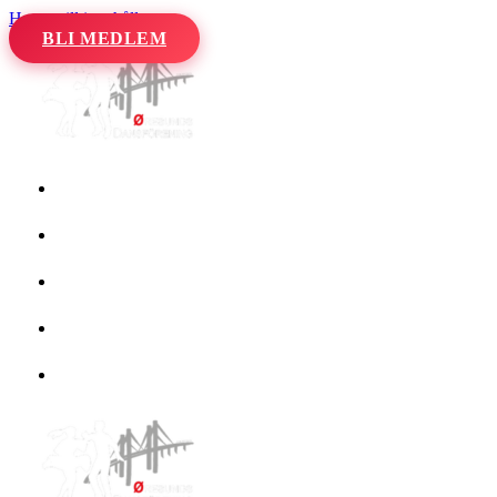
Hoppa till innehåll
BLI MEDLEM
Hem
Kalender
Våra danser
Kurser och evenemang
Om oss