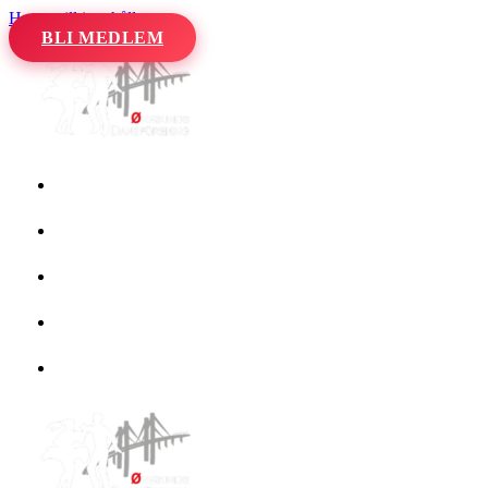
Hoppa till innehåll
BLI MEDLEM
Hem
Kalender
Våra danser
Kurser och evenemang
Om oss