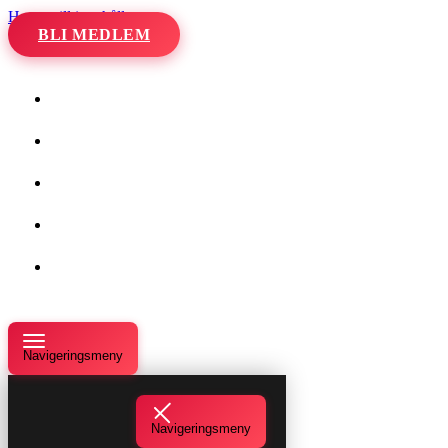
Hoppa till innehåll
BLI MEDLEM
Hem
Kalender
Våra danser
Kurser och evenemang
Om oss
Navigeringsmeny
Navigeringsmeny