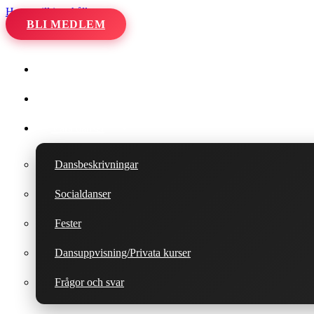
Hoppa till innehåll
BLI MEDLEM
Hem
Kalender
Våra danser
Dansbeskrivningar
Socialdanser
Fester
Dansuppvisning/Privata kurser
Frågor och svar