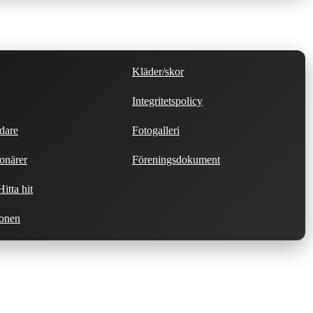
Kläder/skor
Integritetspolicy
dare
Fotogalleri
onärer
Föreningsdokument
itta hit
ionen