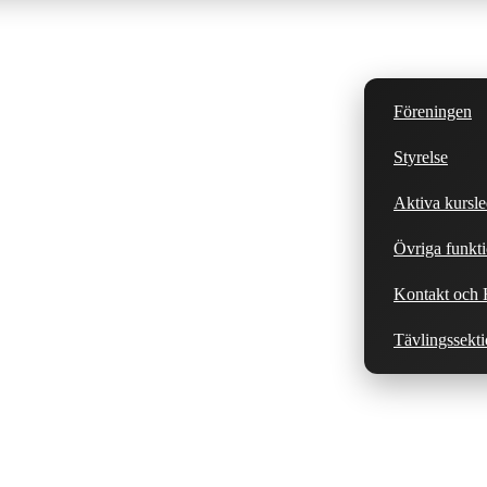
Föreningen
Styrelse
Aktiva kursle
Övriga funkti
Kontakt och H
Tävlingssekt