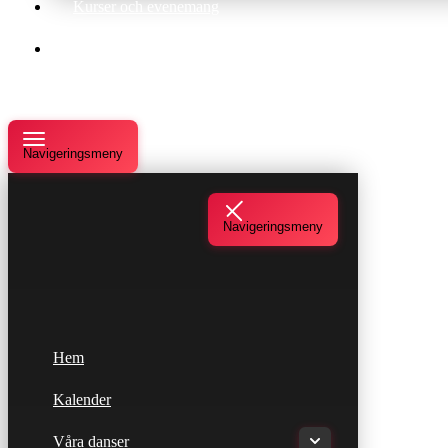
Kurser och evenemang
Om oss
Navigeringsmeny
Navigeringsmeny
Hem
Kalender
Våra danser