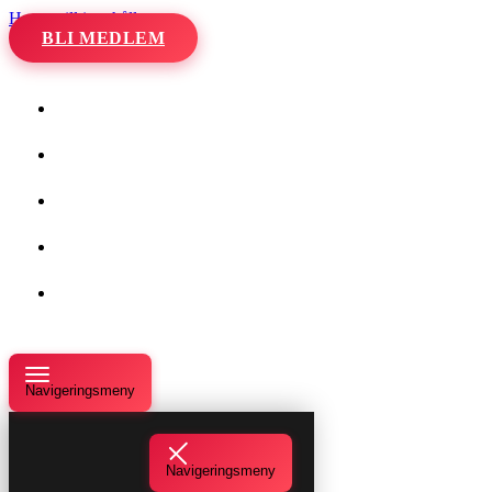
Hoppa till innehåll
BLI MEDLEM
Hem
Kalender
Våra danser
Kurser och evenemang
Om oss
Navigeringsmeny
Navigeringsmeny