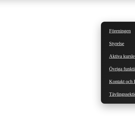
Föreningen
Styrelse
Aktiva kursle
Övriga funkti
Kontakt och H
Tävlingssekt