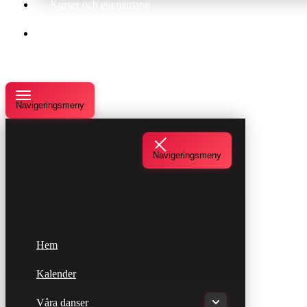
Kurser och evenemang
Om oss
Navigeringsmeny
Navigeringsmeny
Hem
Kalender
Våra danser