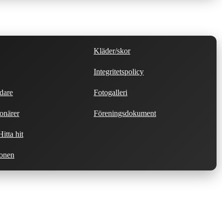
Kläder/skor
Integritetspolicy
dare
Fotogalleri
onärer
Föreningsdokument
itta hit
ionen