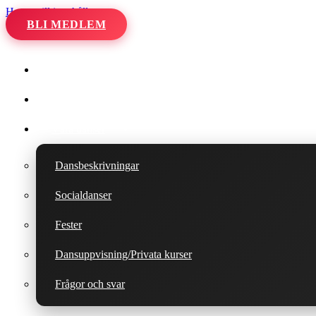
Hoppa till innehåll
BLI MEDLEM
Hem
Kalender
Våra danser
Dansbeskrivningar
Socialdanser
Fester
Dansuppvisning/Privata kurser
Frågor och svar