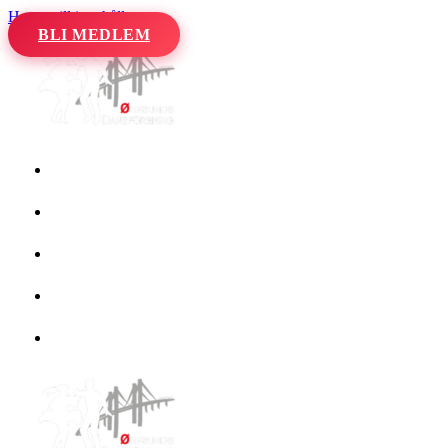
Hoppa till innehåll
BLI MEDLEM
Hem
Kalender
Våra danser
Kurser och evenemang
Om oss