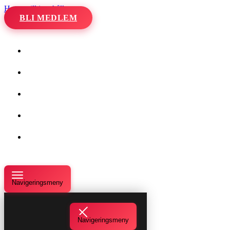
Hoppa till innehåll
BLI MEDLEM
Hem
Kalender
Våra danser
Kurser och evenemang
Om oss
Navigeringsmeny
Navigeringsmeny