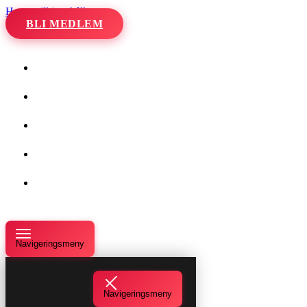
Hoppa till innehåll
BLI MEDLEM
Hem
Kalender
Våra danser
Kurser och evenemang
Om oss
Navigeringsmeny
Navigeringsmeny